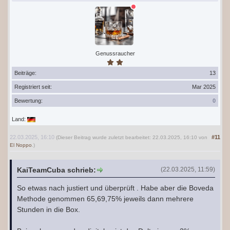
Genussraucher
Beiträge:
13
Registriert seit:
Mar 2025
Bewertung:
0
Land:
22.03.2025, 16:10
#11
(Dieser Beitrag wurde zuletzt bearbeitet: 22.03.2025, 16:10 von
El Noppo
.)
KaiTeamCuba schrieb:
(22.03.2025, 11:59)
So etwas nach justiert und überprüft . Habe aber die Boveda
Methode genommen 65,69,75% jeweils dann mehrere
Stunden in die Box.