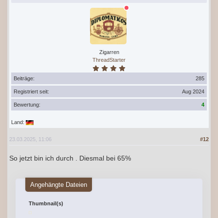
Zigarren
ThreadStarter
Beiträge:
285
Registriert seit:
Aug 2024
Bewertung:
4
Land:
23.03.2025, 11:06
#12
So jetzt bin ich durch . Diesmal bei 65%
Angehängte Dateien
Thumbnail(s)