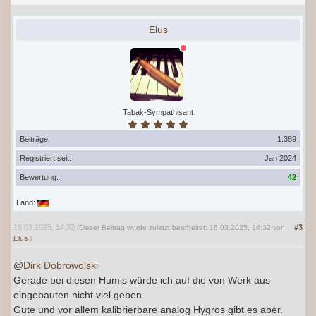
Elus
Tabak-Sympathisant
Beiträge:
1.389
Registriert seit:
Jan 2024
Bewertung:
42
Land:
16.03.2025, 14:32
#3
(Dieser Beitrag wurde zuletzt bearbeitet: 16.03.2025, 14:32 von
Elus
.)
@
Dirk Dobrowolski
Gerade bei diesen Humis würde ich auf die von Werk aus
eingebauten nicht viel geben.
Gute und vor allem kalibrierbare analog Hygros gibt es aber.