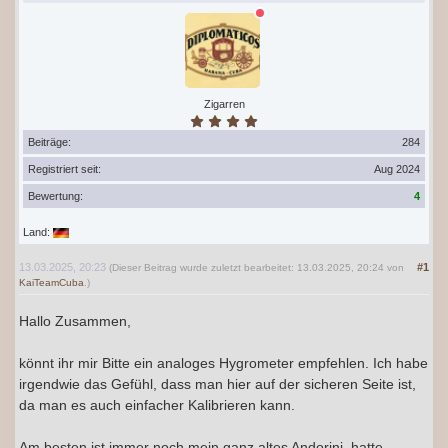
Zigarren
Beiträge:
284
Registriert seit:
Aug 2024
Bewertung:
4
Land:
13.03.2025, 20:23
#1
(Dieser Beitrag wurde zuletzt bearbeitet: 13.03.2025, 20:24 von
KaiTeamCuba
.)
Hallo Zusammen,
könnt ihr mir Bitte ein analoges Hygrometer empfehlen. Ich habe
irgendwie das Gefühl, dass man hier auf der sicheren Seite ist,
da man es auch einfacher Kalibrieren kann.
Am besten ist immer noch mein ganz altes Andorini, hatte