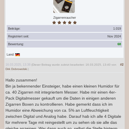
Zigarrenraucher
Beiträge:
1.019
Registriert seit:
Nov 2024
Bewertung:
68
Land:
16.03.2025, 13:38
#2
(Dieser Beitrag wurde zuletzt bearbeitet: 16.03.2025, 13:40 von
Dirk Dobrowolski
.)
Hallo zusammen!
Bin ja bekennender Einsteiger, habe einen kleinen Humidor für
ca. 40 Zigarren mit integriertem Messer. Habe mir einen 4er-
Pack Digitalmesser gekauft um die Daten in einigen anderen
Zigarren Boxen zu kontrollieren. Habe gemerkt dass ich im
Humidor eine Abweichung von ca. 5% an Luftfeuchtigkeit
zwischen Digital und Analog habe. Darauf hab ich alle 4 Digitale
für mehrere Tage mit reingestellt um zu sehen ob sie alle das
gleiche anzeigen. War dann auch so, selbst die Stelle hinterm