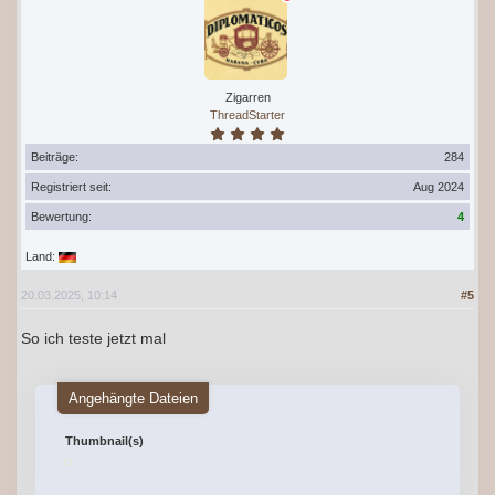
Zigarren
ThreadStarter
Beiträge:
284
Registriert seit:
Aug 2024
Bewertung:
4
Land:
20.03.2025, 10:14
#5
So ich teste jetzt mal
Angehängte Dateien
Thumbnail(s)