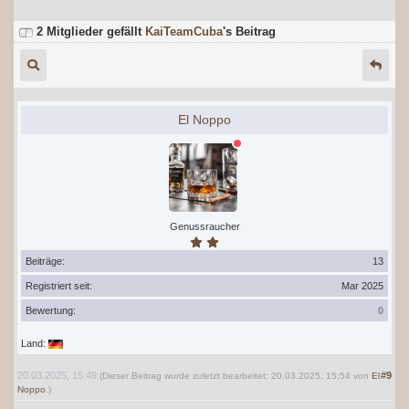
2 Mitglieder gefällt
KaiTeamCuba
's Beitrag
El Noppo
Genussraucher
Beiträge:
13
Registriert seit:
Mar 2025
Bewertung:
0
Land:
20.03.2025, 15:49
#9
(Dieser Beitrag wurde zuletzt bearbeitet: 20.03.2025, 15:54 von
El
Noppo
.)