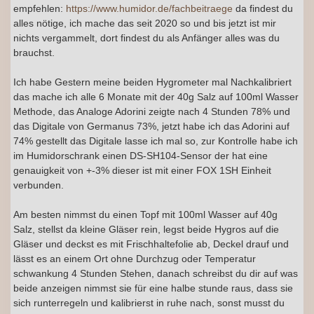
empfehlen:
https://www.humidor.de/fachbeitraege
da findest du
alles nötige, ich mache das seit 2020 so und bis jetzt ist mir
nichts vergammelt, dort findest du als Anfänger alles was du
brauchst.
Ich habe Gestern meine beiden Hygrometer mal Nachkalibriert
das mache ich alle 6 Monate mit der 40g Salz auf 100ml Wasser
Methode, das Analoge Adorini zeigte nach 4 Stunden 78% und
das Digitale von Germanus 73%, jetzt habe ich das Adorini auf
74% gestellt das Digitale lasse ich mal so, zur Kontrolle habe ich
im Humidorschrank einen DS-SH104-Sensor der hat eine
genauigkeit von +-3% dieser ist mit einer FOX 1SH Einheit
verbunden.
Am besten nimmst du einen Topf mit 100ml Wasser auf 40g
Salz, stellst da kleine Gläser rein, legst beide Hygros auf die
Gläser und deckst es mit Frischhaltefolie ab, Deckel drauf und
lässt es an einem Ort ohne Durchzug oder Temperatur
schwankung 4 Stunden Stehen, danach schreibst du dir auf was
beide anzeigen nimmst sie für eine halbe stunde raus, dass sie
sich runterregeln und kalibrierst in ruhe nach, sonst musst du