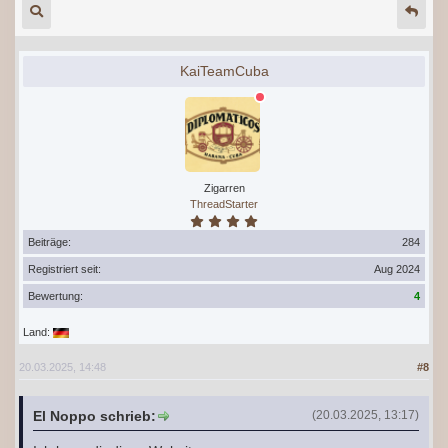
KaiTeamCuba
Zigarren
ThreadStarter
Beiträge:
284
Registriert seit:
Aug 2024
Bewertung:
4
Land:
20.03.2025, 14:48
#8
El Noppo schrieb:
(20.03.2025, 13:17)