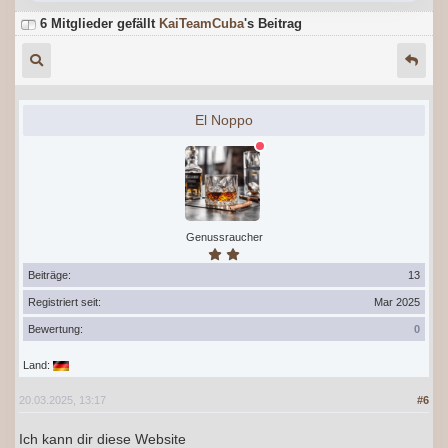
6 Mitglieder gefällt
KaiTeamCuba
's Beitrag
El Noppo
Genussraucher
Beiträge:
13
Registriert seit:
Mar 2025
Bewertung:
0
Land:
20.03.2025, 13:17
#6
Ich kann dir diese Website