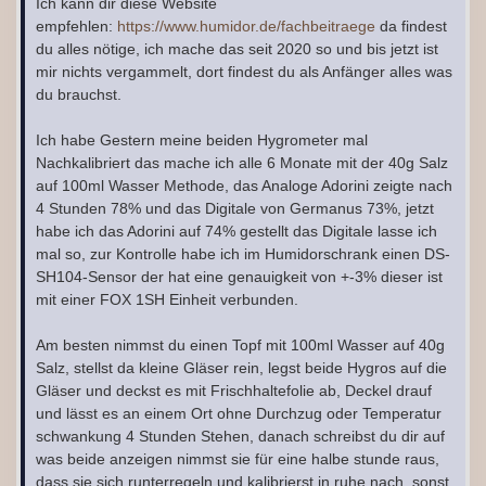
Ich kann dir diese Website
empfehlen:
https://www.humidor.de/fachbeitraege
da findest
du alles nötige, ich mache das seit 2020 so und bis jetzt ist
mir nichts vergammelt, dort findest du als Anfänger alles was
du brauchst.
Ich habe Gestern meine beiden Hygrometer mal
Nachkalibriert das mache ich alle 6 Monate mit der 40g Salz
auf 100ml Wasser Methode, das Analoge Adorini zeigte nach
4 Stunden 78% und das Digitale von Germanus 73%, jetzt
habe ich das Adorini auf 74% gestellt das Digitale lasse ich
mal so, zur Kontrolle habe ich im Humidorschrank einen DS-
SH104-Sensor der hat eine genauigkeit von +-3% dieser ist
mit einer FOX 1SH Einheit verbunden.
Am besten nimmst du einen Topf mit 100ml Wasser auf 40g
Salz, stellst da kleine Gläser rein, legst beide Hygros auf die
Gläser und deckst es mit Frischhaltefolie ab, Deckel drauf
und lässt es an einem Ort ohne Durchzug oder Temperatur
schwankung 4 Stunden Stehen, danach schreibst du dir auf
was beide anzeigen nimmst sie für eine halbe stunde raus,
dass sie sich runterregeln und kalibrierst in ruhe nach, sonst