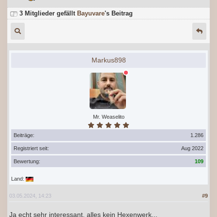
3 Mitglieder gefällt
Bayuvare
's Beitrag
Markus898
Mr. Weaselito
Beiträge:
1.286
Registriert seit:
Aug 2022
Bewertung:
109
Land:
03.05.2024, 14:23
#9
Ja echt sehr interessant, alles kein Hexenwerk...