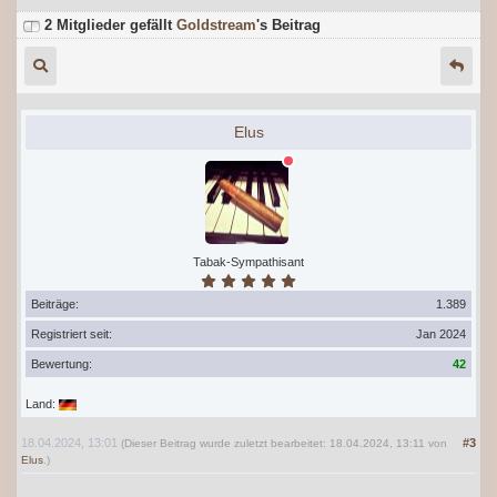
2 Mitglieder gefällt
Goldstream
's Beitrag
Elus
Tabak-Sympathisant
Beiträge:
1.389
Registriert seit:
Jan 2024
Bewertung:
42
Land:
18.04.2024, 13:01
#3
(Dieser Beitrag wurde zuletzt bearbeitet: 18.04.2024, 13:11 von
Elus
.)