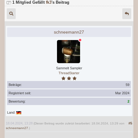
1 Mitglied Gefällt
fk3
's Beitrag
schneemann27
Sammelt Sampler
ThreadStarter
Beiträge:
59
Registriert seit:
Mar 2024
Bewertung:
2
Land:
18.04.2024, 13:28
#5
(Dieser Beitrag wurde zuletzt bearbeitet: 18.04.2024, 13:29 von
schneemann27
.)