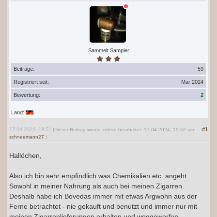
Sammelt Sampler
Beiträge:
59
Registriert seit:
Mar 2024
Bewertung:
2
Land:
17.04.2024, 19:51
#1
(Dieser Beitrag wurde zuletzt bearbeitet: 17.04.2024, 19:52 von
schneemann27
.)
Hallöchen,
Also ich bin sehr empfindlich was Chemikalien etc. angeht.
Sowohl in meiner Nahrung als auch bei meinen Zigarren.
Deshalb habe ich Bovedas immer mit etwas Argwohn aus der
Ferne betrachtet - nie gekauft und benutzt und immer nur mit
meinen Zigarrenlieferungen erhalten und weggeworfen.